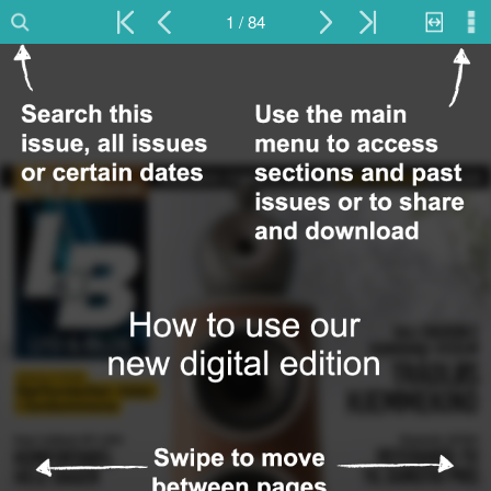
1 / 84