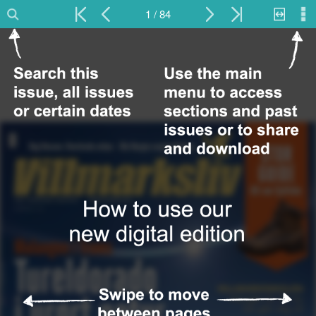
1 / 84