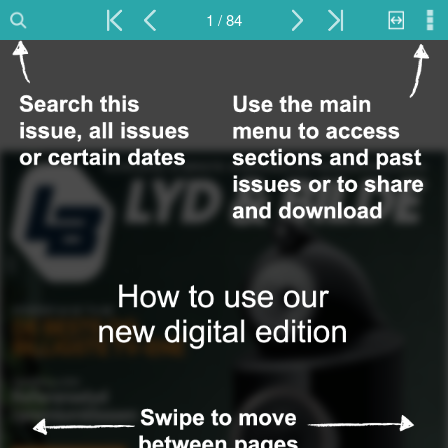
1 / 84