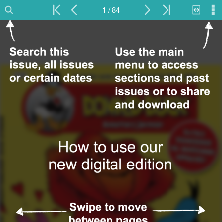
1 / 84